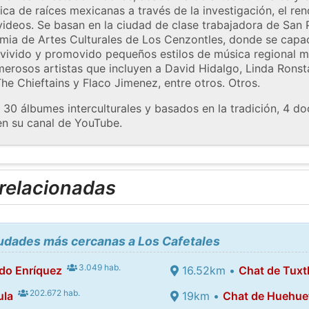
a de raíces mexicanas a través de la investigación, el rend
videos. Se basan en la ciudad de clase trabajadora de San P
mia de Artes Culturales de Los Cenzontles, donde se capa
evivido y promovido pequeños estilos de música regional m
rosos artistas que incluyen a David Hidalgo, Linda Ronst
he Chieftains y Flaco Jimenez, entre otros. Otros.
0 álbumes interculturales y basados ​​en la tradición, 4 d
en su canal de YouTube.
 relacionadas
iudades más cercanas a Los Cafetales
3.049 hab.
do Enríquez
16.52km •
Chat de Tuxt
202.672 hab.
ula
19km •
Chat de Huehue