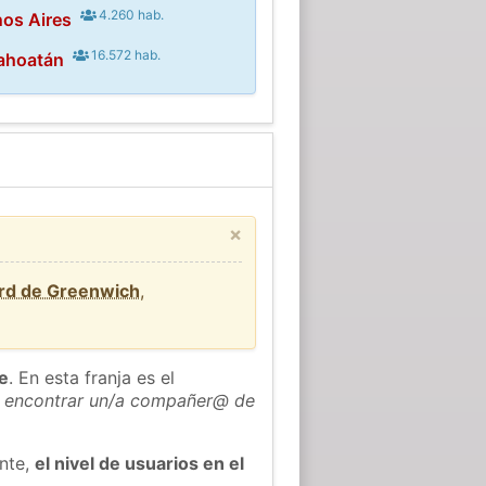
4.260 hab.
os Aires
16.572 hab.
ahoatán
×
ard de Greenwich
,
he
. En esta franja es el
 encontrar un/a compañer@ de
ente,
el nivel de usuarios en el