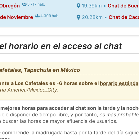
5.717 hab.
 Obregón
19.39km •
Chat de Buen
4.309 hab.
 de Noviembre
20.28km •
Chat de Cac
l horario en el acceso al chat
afetales, Tapachula en México
ente a Los Cafetales es -6 horas sobre el
horario estánd
aria America/Mexico_City
.
 mejores horas para acceder al chat son la tarde y la noc
ele disponer de tiempo libre, y por tanto,
es más probable
 buscar las horas de mayor afluencia de usuarios.
e comprende la madrugada hasta por la tarde del día sigui
enor
.