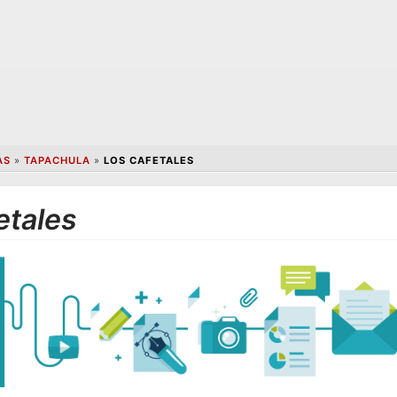
AS
»
TAPACHULA
»
LOS CAFETALES
etales