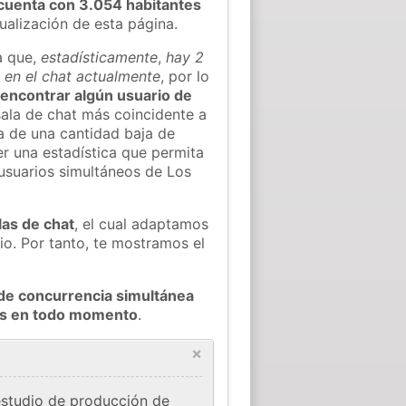
cuenta con 3.054 habitantes
tualización de esta página.
a que,
estadísticamente
,
hay 2
e en el chat actualmente
, por lo
l encontrar algún usuario de
ala de chat más coincidente a
a de una cantidad baja de
er una estadística que permita
 usuarios simultáneos de Los
las de chat
, el cual adaptamos
io. Por tanto, te mostramos el
de concurrencia simultánea
les en todo momento
.
×
estudio de producción de