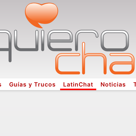
s
Guías y Trucos
LatinChat
Noticias