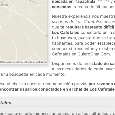
(
México
)
ubicada en Tapachula
y
censados
, a fecha de última ac
Nuestra experiencia nos muestr
usuarios de Los Cafetales onlin
que
te resultará bastante difíci
Los Cafetales
conectado en la s
tu búsqueda, puesto que se trat
habitantes, para poder establec
conocer si frecuentan y existen
Cafetales en QuieroChat.Com.
Disponemos de un
listado de sa
a las necesidades de cada usuar
a a tu búsqueda en cada momento.
eso al chat en nuestra recomendación previa,
por razones 
encontrar usuarios conectados en el chat de Los Cafeta
tales
mexicano-estadounidense, academia de artes culturales y 