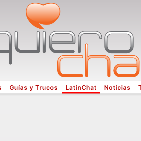
s
Guías y Trucos
LatinChat
Noticias