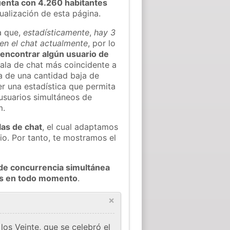
enta con 4.260 habitantes
tualización de esta página.
a que,
estadísticamente
,
hay 3
 en el chat actualmente
, por lo
l encontrar algún usuario de
ala de chat más coincidente a
a de una cantidad baja de
er una estadística que permita
 usuarios simultáneos de
m.
las de chat
, el cual adaptamos
io. Por tanto, te mostramos el
de concurrencia simultánea
res en todo momento
.
×
os Veinte, que se celebró el