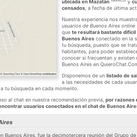
(
México
)
ubicada en Mazatán
y
cu
censados
, a fecha de última ac
Nuestra experiencia nos muestr
usuarios de Buenos Aires online
que
te resultará bastante difíci
Buenos Aires
conectado en la s
tu búsqueda, puesto que se trat
habitantes, para poder establec
conocer si frecuentan y existen
Buenos Aires en QuieroChat.Co
Disponemos de un
listado de sa
a las necesidades de cada usuar
a a tu búsqueda en cada momento.
eso al chat en nuestra recomendación previa,
por razones 
encontrar usuarios conectados en el chat de Buenos Ai
Aires
 Buenos Aires, fue la decimotercera reunión del Grupo de l