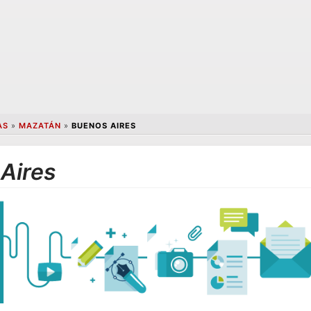
AS
»
MAZATÁN
»
BUENOS AIRES
Aires