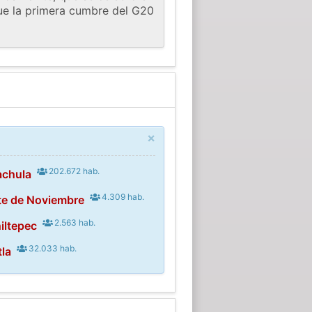
Fue la primera cumbre del G20
×
202.672 hab.
achula
4.309 hab.
te de Noviembre
2.563 hab.
iltepec
32.033 hab.
tla