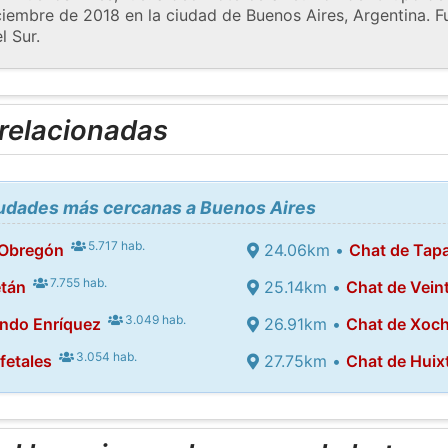
ciembre de 2018 en la ciudad de Buenos Aires, Argentina. 
l Sur.
 relacionadas
ciudades más cercanas a Buenos Aires
5.717 hab.
 Obregón
24.06km •
Chat de Tap
7.755 hab.
tán
25.14km •
Chat de Vein
3.049 hab.
ndo Enríquez
26.91km •
Chat de Xoch
3.054 hab.
fetales
27.75km •
Chat de Huix