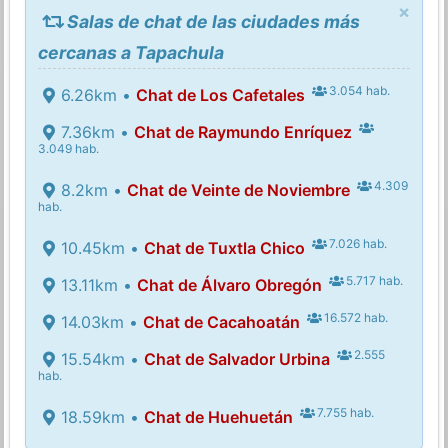
×
Salas de chat de las ciudades más
cercanas a Tapachula
3.054 hab.
6.26km •
Chat de Los Cafetales
7.36km •
Chat de Raymundo Enríquez
3.049 hab.
4.309
8.2km •
Chat de Veinte de Noviembre
hab.
7.026 hab.
10.45km •
Chat de Tuxtla Chico
5.717 hab.
13.11km •
Chat de Álvaro Obregón
16.572 hab.
14.03km •
Chat de Cacahoatán
2.555
15.54km •
Chat de Salvador Urbina
hab.
7.755 hab.
18.59km •
Chat de Huehuetán