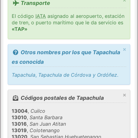
Transporte
El código
IATA
asignado al aeropuerto, estación
de tren, o puerto marítimo que le da servicio es
«TAP»
×
Otros nombres por los que Tapachula
es conocida
Tapachula
,
Tapachula de Córdova y Ordóñez
.
×
Códigos postales de Tapachula
13004
,
Cuilco
13010
,
Santa Barbara
13016
,
San Juan Atitan
13019
,
Colotenango
13020
,
San Sebastian Huehuetenango