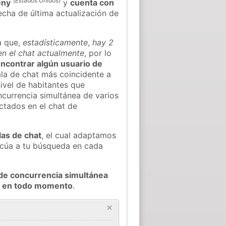
(
Estados Unidos
)
eny
y
cuenta con
fecha de última actualización de
a que,
estadísticamente
,
hay 2
en el chat actualmente
, por lo
 encontrar algún usuario de
la de chat más coincidente a
ivel de habitantes que
oncurrencia simultánea de varios
ctados en el chat de
las de chat
, el cual adaptamos
decúa a tu búsqueda en cada
de concurrencia simultánea
ek en todo momento
.
×