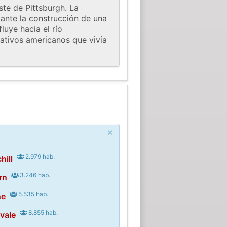
ste de Pittsburgh. La
iante la construcción de una
uye hacia el río
ativos americanos que vivía
×
2.979 hab.
hill
3.246 hab.
rn
5.535 hab.
ne
8.855 hab.
vale