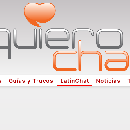
s
Guías y Trucos
LatinChat
Noticias