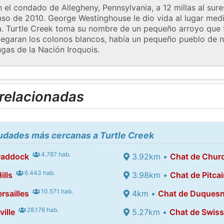
 el condado de Allegheny, Pennsylvania, a 12 millas al sure
nso de 2010. George Westinghouse le dio vida al lugar med
a. Turtle Creek toma su nombre de un pequeño arroyo que fl
egaran los colonos blancos, había un pequeño pueblo de n
ugas de la Nación Iroquois.
 relacionadas
iudades más cercanas a Turtle Creek
4.787 hab.
raddock
3.92km •
Chat de Churc
6.443 hab.
ills
3.98km •
Chat de Pitcai
10.571 hab.
rsailles
4km •
Chat de Duques
28.176 hab.
ille
5.27km •
Chat de Swiss