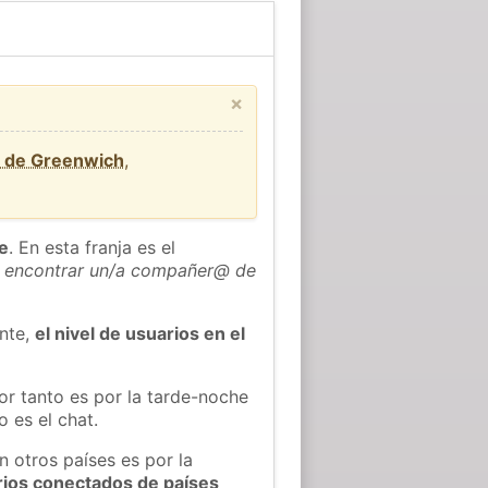
×
d de Greenwich
,
he
. En esta franja es el
 encontrar un/a compañer@ de
ente,
el nivel de usuarios en el
or tanto es por la tarde-noche
 es el chat.
n otros países es por la
rios conectados de países