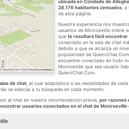
ubicada en Condado de Allegh
28.176 habitantes censados
, a
de esta página.
Nuestra experiencia nos muestr
usuarios de Monroeville online e
que
te resultará fácil encontra
conectado en la sala de chat má
debido a que se alcanza un nivel
popularidad de QuieroChat.Com
encuentre conectado en todo m
Monroeville que sea usuario habi
QuieroChat.Com.
salas de chat
, el cual adaptamos a las necesidades de cada 
 más se adecúa a tu búsqueda en cada momento.
eso al chat en nuestra recomendación previa,
por razones 
encontrar usuarios conectados en el chat de Monroevill
lle