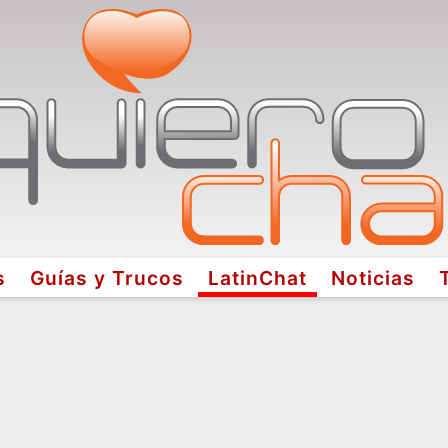
s
Guías y Trucos
LatinChat
Noticias