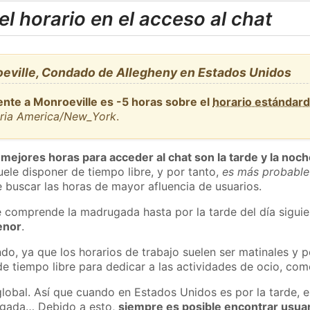
l horario en el acceso al chat
eville, Condado de Allegheny en Estados Unidos
ente a Monroeville es -5 horas sobre el
horario estándar
aria America/New_York
.
 mejores horas para acceder al chat son la tarde y la noc
ele disponer de tiempo libre, y por tanto,
es más probable
 buscar las horas de mayor afluencia de usuarios.
e comprende la madrugada hasta por la tarde del día sigui
enor
.
do, ya que los horarios de trabajo suelen ser matinales y p
e tiempo libre para dedicar a las actividades de ocio, como
global. Así que cuando en Estados Unidos es por la tarde, e
ugada… Debido a esto,
siempre es posible encontrar usua