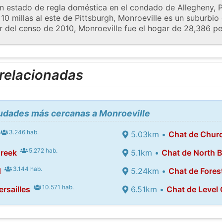
n estado de regla doméstica en el condado de Allegheny, 
 millas al este de Pittsburgh, Monroeville es un suburbio 
ir del censo de 2010, Monroeville fue el hogar de 28,386 p
 relacionadas
iudades más cercanas a Monroeville
3.246 hab.
5.03km •
Chat de Churc
5.272 hab.
Creek
5.1km •
Chat de North 
3.144 hab.
d
5.24km •
Chat de Forest
10.571 hab.
rsailles
6.51km •
Chat de Level