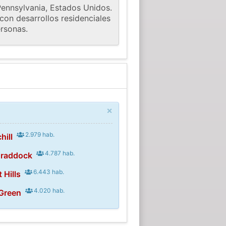
Pennsylvania, Estados Unidos.
con desarrollos residenciales
ersonas.
×
2.979 hab.
hill
4.787 hab.
Braddock
6.443 hab.
 Hills
4.020 hab.
 Green