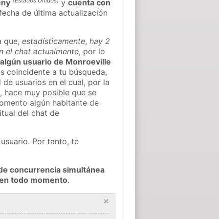
(
Estados Unidos
)
eny
y
cuenta con
 fecha de última actualización
a que,
estadísticamente
,
hay 2
n el chat actualmente
, por lo
r algún usuario de Monroeville
s coincidente a tu búsqueda,
 de usuarios en el cual, por la
, hace muy posible que se
omento algún habitante de
tual del chat de
usuario. Por tanto, te
de concurrencia simultánea
e en todo momento
.
×