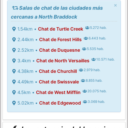
×
Salas de chat de las ciudades más
cercanas a North Braddock
5.272 hab.
1.54km •
Chat de Turtle Creek
6.443 hab.
2.44km •
Chat de Forest Hills
5.535 hab.
2.52km •
Chat de Duquesne
10.571 hab.
3.4km •
Chat de North Versailles
2.979 hab.
4.38km •
Chat de Churchill
8.855 hab.
4.49km •
Chat de Swissvale
20.075 hab.
4.5km •
Chat de West Mifflin
3.069 hab.
5.02km •
Chat de Edgewood