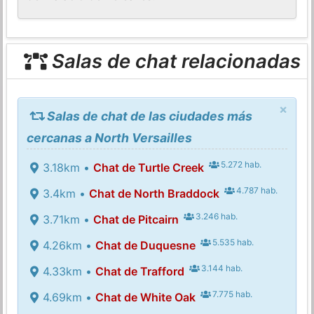
Salas de chat relacionadas
×
Salas de chat de las ciudades más
cercanas a North Versailles
5.272 hab.
3.18km •
Chat de Turtle Creek
4.787 hab.
3.4km •
Chat de North Braddock
3.246 hab.
3.71km •
Chat de Pitcairn
5.535 hab.
4.26km •
Chat de Duquesne
3.144 hab.
4.33km •
Chat de Trafford
7.775 hab.
4.69km •
Chat de White Oak