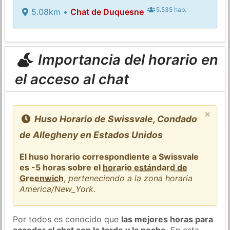
5.535 hab.
5.08km •
Chat de Duquesne
Importancia del horario en
el acceso al chat
×
Huso Horario de Swissvale, Condado
de Allegheny en Estados Unidos
El huso horario correspondiente a Swissvale
es -5 horas sobre el
horario estándard de
Greenwich
,
perteneciendo a la zona horaria
America/New_York
.
Por todos es conocido que
las mejores horas para
acceder al chat son la tarde y la noche
. En esta