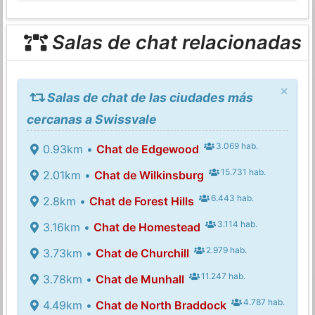
Salas de chat relacionadas
×
Salas de chat de las ciudades más
cercanas a Swissvale
3.069 hab.
0.93km •
Chat de Edgewood
15.731 hab.
2.01km •
Chat de Wilkinsburg
6.443 hab.
2.8km •
Chat de Forest Hills
3.114 hab.
3.16km •
Chat de Homestead
2.979 hab.
3.73km •
Chat de Churchill
11.247 hab.
3.78km •
Chat de Munhall
4.787 hab.
4.49km •
Chat de North Braddock