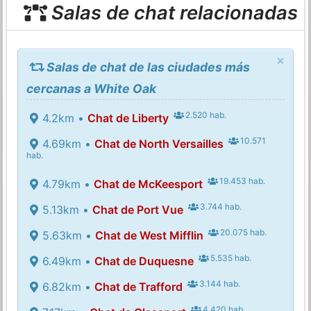
Salas de chat relacionadas
×
Salas de chat de las ciudades más
cercanas a White Oak
2.520 hab.
4.2km •
Chat de Liberty
10.571
4.69km •
Chat de North Versailles
hab.
19.453 hab.
4.79km •
Chat de McKeesport
3.744 hab.
5.13km •
Chat de Port Vue
20.075 hab.
5.63km •
Chat de West Mifflin
5.535 hab.
6.49km •
Chat de Duquesne
3.144 hab.
6.82km •
Chat de Trafford
4.420 hab.