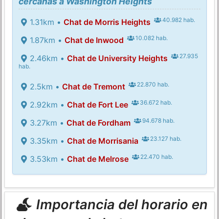
cercanas a Washington Heights
40.982 hab.
1.31km •
Chat de Morris Heights
10.082 hab.
1.87km •
Chat de Inwood
27.935
2.46km •
Chat de University Heights
hab.
22.870 hab.
2.5km •
Chat de Tremont
36.672 hab.
2.92km •
Chat de Fort Lee
94.678 hab.
3.27km •
Chat de Fordham
23.127 hab.
3.35km •
Chat de Morrisania
22.470 hab.
3.53km •
Chat de Melrose
Importancia del horario en