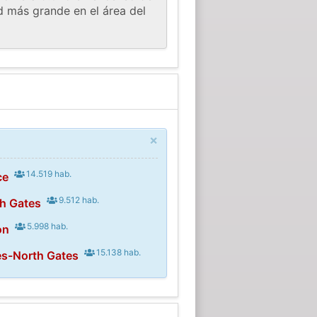
d más grande en el área del
×
14.519 hab.
ce
9.512 hab.
th Gates
5.998 hab.
on
15.138 hab.
es-North Gates