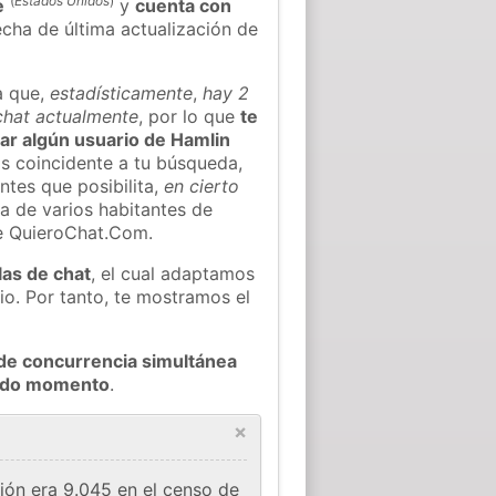
(
Estados Unidos
)
e
y
cuenta con
fecha de última actualización de
a que,
estadísticamente
,
hay 2
 chat actualmente
, por lo que
te
rar algún usuario de Hamlin
s coincidente a tu búsqueda,
ntes que posibilita,
en cierto
ea de varios habitantes de
e QuieroChat.Com.
las de chat
, el cual adaptamos
io. Por tanto, te mostramos el
de concurrencia simultánea
todo momento
.
×
ión era 9.045 en el censo de