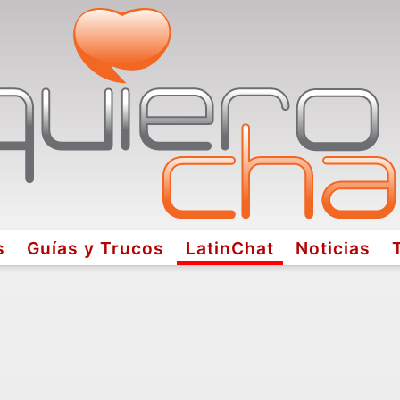
s
Guías y Trucos
LatinChat
Noticias