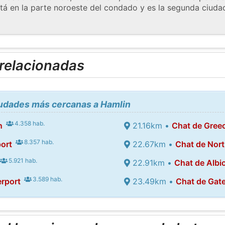
tá en la parte noroeste del condado y es la segunda ciuda
 relacionadas
iudades más cercanas a Hamlin
4.358 hab.
n
21.16km •
Chat de Gree
8.357 hab.
ort
22.67km •
Chat de Nor
5.921 hab.
22.91km •
Chat de Albi
3.589 hab.
rport
23.49km •
Chat de Gat