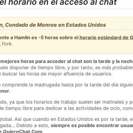
l horario en el acceso al chat
n, Condado de Monroe en Estados Unidos
ente a Hamlin es -5 horas sobre el
horario estándard de 
_York
.
 mejores horas para acceder al chat son la tarde y la noc
ele disponer de tiempo libre, y por tanto,
es más probable
 buscar las horas de mayor afluencia de usuarios.
e comprende la madrugada hasta por la tarde del día sigui
enor
.
do, ya que los horarios de trabajo suelen ser matinales y p
e tiempo libre para dedicar a las actividades de ocio, como
global. Así que cuando en Estados Unidos es por la tarde, e
ugada… Debido a esto,
siempre es posible encontrar usua
 de QuieroChat.Com
.