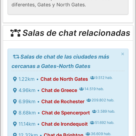
diferentes, Gates y North Gates.
Salas de chat relacionadas
×
Salas de chat de las ciudades más
cercanas a Gates-North Gates
9.512 hab.
1.22km •
Chat de North Gates
14.519 hab.
4.96km •
Chat de Greece
209.802 hab.
6.99km •
Chat de Rochester
3.589 hab.
8.68km •
Chat de Spencerport
51.692 hab.
11.14km •
Chat de Irondequoit
36.609 hab.
12.32km •
Chat de Brighton