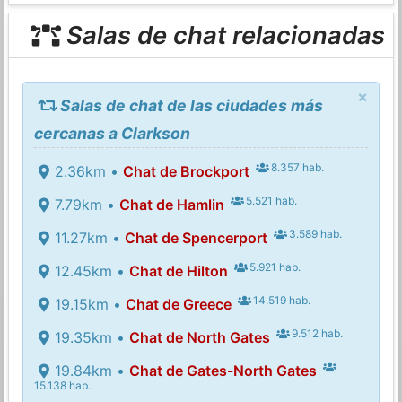
Salas de chat relacionadas
×
Salas de chat de las ciudades más
cercanas a Clarkson
8.357 hab.
2.36km •
Chat de Brockport
5.521 hab.
7.79km •
Chat de Hamlin
3.589 hab.
11.27km •
Chat de Spencerport
5.921 hab.
12.45km •
Chat de Hilton
14.519 hab.
19.15km •
Chat de Greece
9.512 hab.
19.35km •
Chat de North Gates
19.84km •
Chat de Gates-North Gates
15.138 hab.