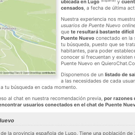
(
España
)
ubicada en Lugo
y
cuent
censados
, a fecha de última ac
Nuestra experiencia nos muestr
usuarios de Puente Nuevo online
que
te resultará bastante difíci
Puente Nuevo
conectado en la 
tu búsqueda, puesto que se trat
habitantes, para poder establec
conocer si frecuentan y existen
Puente Nuevo en QuieroChat.C
Disponemos de un
listado de sa
a las necesidades de cada usuar
a a tu búsqueda en cada momento.
eso al chat en nuestra recomendación previa,
por razones 
encontrar usuarios conectados en el chat de Puente Nu
Nuevo
de la provincia española de Lugo. Tiene una población de 