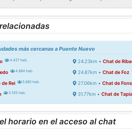
 relacionadas
ciudades más cercanas a Puente Nuevo
4.427 hab.
o
24.23km •
Chat de Rib
4.884 hab.
edo
24.87km •
Chat de Foz
5.685 hab.
 de Rei
27.06km •
Chat de Fon
3.193 hab.
n
31.77km •
Chat de Tapi
l horario en el acceso al chat