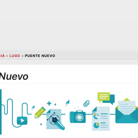
CIA
»
LUGO
»
PUENTE NUEVO
 Nuevo