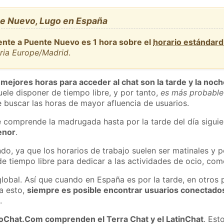
e Nuevo, Lugo en España
ente a Puente Nuevo es 1 hora sobre el
horario estándar
aria Europe/Madrid
.
 mejores horas para acceder al chat son la tarde y la noc
ele disponer de tiempo libre, y por tanto,
es más probable
 buscar las horas de mayor afluencia de usuarios.
e comprende la madrugada hasta por la tarde del día sigui
enor
.
do, ya que los horarios de trabajo suelen ser matinales y p
e tiempo libre para dedicar a las actividades de ocio, como
global. Así que cuando en España es por la tarde, en otros 
a esto,
siempre es posible encontrar usuarios conectado
m
.
roChat.Com comprenden el Terra Chat y el LatinChat
. Est