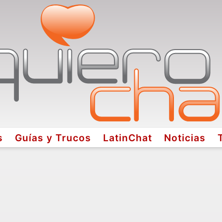
s
Guías y Trucos
LatinChat
Noticias