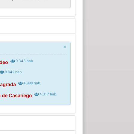
×
9.343 hab.
adeo
9.642 hab.
4.999 hab.
sagrada
4.317 hab.
a de Casariego