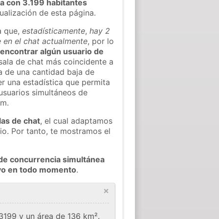
a con 3.199 habitantes
tualización de esta página.
a que,
estadísticamente
,
hay 2
 en el chat actualmente
, por lo
l encontrar algún usuario de
sala de chat más coincidente a
a de una cantidad baja de
er una estadística que permita
 usuarios simultáneos de
om.
las de chat
, el cual adaptamos
io. Por tanto, te mostramos el
de concurrencia simultánea
evo en todo momento
.
×
3199 y un área de 136 km².