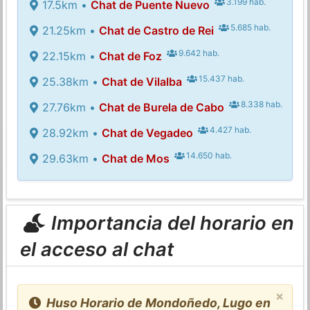
3.199 hab.
17.5km •
Chat de Puente Nuevo
5.685 hab.
21.25km •
Chat de Castro de Rei
9.642 hab.
22.15km •
Chat de Foz
15.437 hab.
25.38km •
Chat de Vilalba
8.338 hab.
27.76km •
Chat de Burela de Cabo
4.427 hab.
28.92km •
Chat de Vegadeo
14.650 hab.
29.63km •
Chat de Mos
Importancia del horario en
el acceso al chat
×
Huso Horario de Mondoñedo, Lugo en