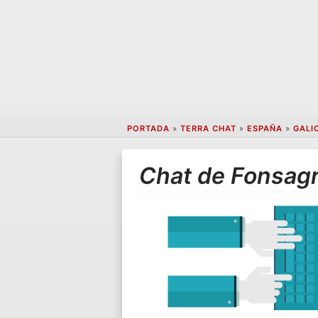
PORTADA
»
TERRA CHAT
»
ESPAÑA
»
GALI
Chat de Fonsag