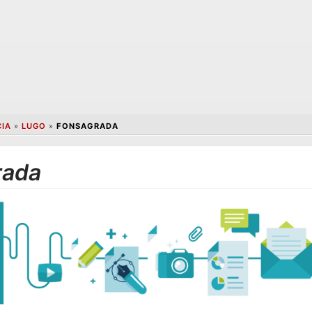
CIA
»
LUGO
»
FONSAGRADA
rada