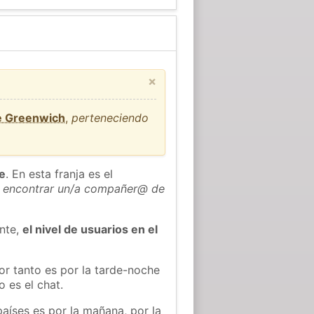
×
e Greenwich
,
perteneciendo
he
. En esta franja es el
 encontrar un/a compañer@ de
ente,
el nivel de usuarios en el
or tanto es por la tarde-noche
 es el chat.
países es por la mañana, por la