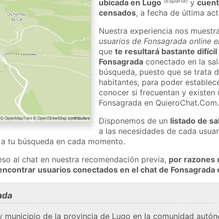
(
España
)
ubicada en Lugo
y
cuent
censados
, a fecha de última ac
Nuestra experiencia nos muestr
usuarios de Fonsagrada online e
que
te resultará bastante difíci
Fonsagrada
conectado en la sal
búsqueda, puesto que se trata d
habitantes, para poder establec
conocer si frecuentan y existen
Fonsagrada en QuieroChat.Com
Disponemos de un
listado de sa
a las necesidades de cada usuar
a a tu búsqueda en cada momento.
eso al chat en nuestra recomendación previa,
por razones 
encontrar usuarios conectados en el chat de Fonsagrad
ada
 municipio de la provincia de Lugo en la comunidad autóno