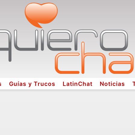
s
Guías y Trucos
LatinChat
Noticias