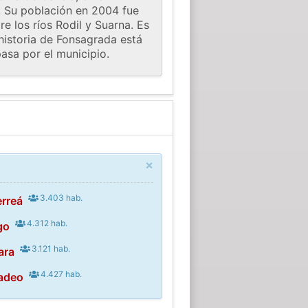
. Su población en 2004 fue
e los ríos Rodil y Suarna. Es
 historia de Fonsagrada está
asa por el municipio.
×
3.403 hab.
erreá
4.312 hab.
go
3.121 hab.
ara
4.427 hab.
adeo