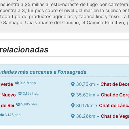
ncuentra a 25 millas al este-noreste de Lugo por carretera
uentra a 3,166 pies sobre el nivel del mar en la cuenca entr
do tipo de productos agrícolas, y fabrica lino y friso. La
e Santiago. Una variante del Camino, el Camino Primitivo, p
 relacionadas
ciudades más cercanas a Fonsagrada
3.218 hab.
overde
30.75km •
Chat de Bec
3.199 hab.
e Nuevo
35.62km •
Chat de Cor
5.685 hab.
 de Rei
36.17km •
Chat de Lánc
3.146 hab.
38.26km •
Chat de Veg