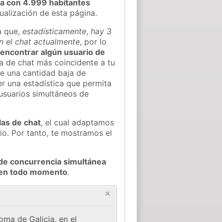
a con 4.999 habitantes
tualización de esta página.
a que,
estadísticamente
,
hay 3
n el chat actualmente
, por lo
l encontrar algún usuario de
a de chat más coincidente a tu
e una cantidad baja de
er una estadística que permita
 usuarios simultáneos de
.
las de chat
, el cual adaptamos
io. Por tanto, te mostramos el
de concurrencia simultánea
a en todo momento
.
×
ma de Galicia, en el