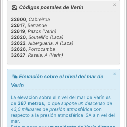
×
Códigos postales de Verín
32600
,
Cabreiroa
32617
,
Berrande
32619
,
Pazos (Verin)
32620
,
Souteliño (Laza)
32622
,
Albergueria, A (Laza)
32626
,
Portocamba
32627
,
Rasela, A (Verin)
×
Elevación sobre el nivel del mar de
Verín
La elevación sobre el nivel del mar de Verín es
de
387 metros
, lo que
supone un descenso de
43,0 milibares de presión atmosférica
con
respecto a la presión atmosférica
ISA
a nivel del
mar.
Esto supone que
un residente de Verín dispone