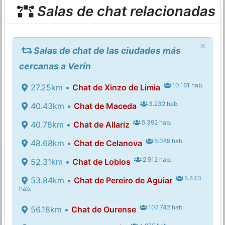
Salas de chat relacionadas
×
Salas de chat de las ciudades más
cercanas a Verín
10.161 hab.
27.25km •
Chat de Xinzo de Limia
3.232 hab.
40.43km •
Chat de Maceda
5.392 hab.
40.78km •
Chat de Allariz
6.089 hab.
48.68km •
Chat de Celanova
2.512 hab.
52.31km •
Chat de Lobios
5.443
53.84km •
Chat de Pereiro de Aguiar
hab.
107.742 hab.
56.18km •
Chat de Ourense