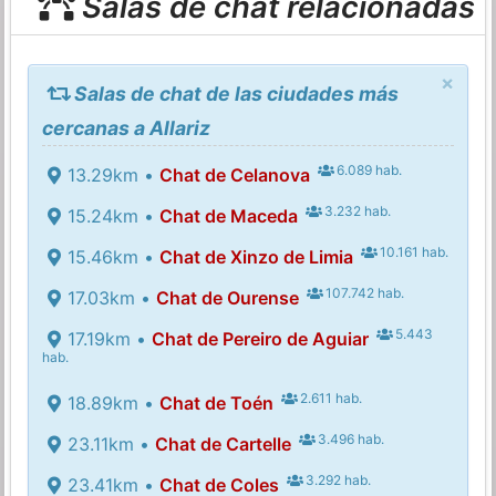
Salas de chat relacionadas
×
Salas de chat de las ciudades más
cercanas a Allariz
6.089 hab.
13.29km •
Chat de Celanova
3.232 hab.
15.24km •
Chat de Maceda
10.161 hab.
15.46km •
Chat de Xinzo de Limia
107.742 hab.
17.03km •
Chat de Ourense
5.443
17.19km •
Chat de Pereiro de Aguiar
hab.
2.611 hab.
18.89km •
Chat de Toén
3.496 hab.
23.11km •
Chat de Cartelle
3.292 hab.
23.41km •
Chat de Coles