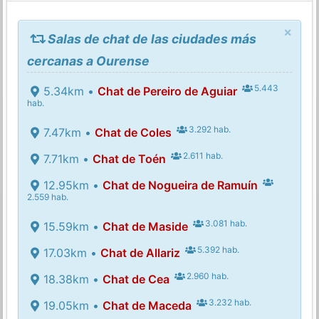
×
Salas de chat de las ciudades más
cercanas a Ourense
5.443
5.34km •
Chat de Pereiro de Aguiar
hab.
3.292 hab.
7.47km •
Chat de Coles
2.611 hab.
7.71km •
Chat de Toén
12.95km •
Chat de Nogueira de Ramuín
2.559 hab.
3.081 hab.
15.59km •
Chat de Maside
5.392 hab.
17.03km •
Chat de Allariz
2.960 hab.
18.38km •
Chat de Cea
3.232 hab.
19.05km •
Chat de Maceda