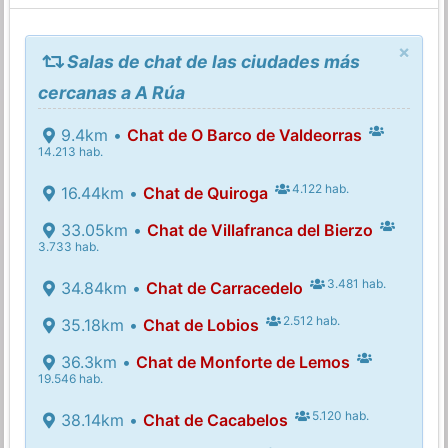
×
Salas de chat de las ciudades más
cercanas a A Rúa
9.4km •
Chat de O Barco de Valdeorras
14.213 hab.
4.122 hab.
16.44km •
Chat de Quiroga
33.05km •
Chat de Villafranca del Bierzo
3.733 hab.
3.481 hab.
34.84km •
Chat de Carracedelo
2.512 hab.
35.18km •
Chat de Lobios
36.3km •
Chat de Monforte de Lemos
19.546 hab.
5.120 hab.
38.14km •
Chat de Cacabelos