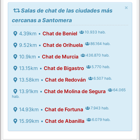
×
Salas de chat de las ciudades más
cercanas a Santomera
10.933 hab.
4.39km •
Chat de Beniel
86.164 hab.
9.52km •
Chat de Orihuela
436.870 hab.
10.9km •
Chat de Murcia
5.770 hab.
13.15km •
Chat de Bigastro
6.507 hab.
13.58km •
Chat de Redován
64.065
13.91km •
Chat de Molina de Segura
hab.
7.943 hab.
14.93km •
Chat de Fortuna
6.079 hab.
15.99km •
Chat de Abanilla