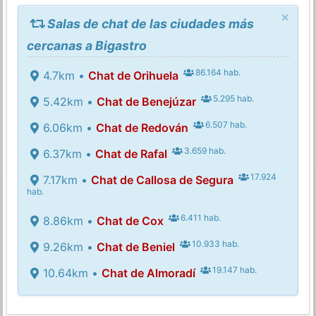
×
Salas de chat de las ciudades más
cercanas a Bigastro
86.164 hab.
4.7km •
Chat de Orihuela
5.295 hab.
5.42km •
Chat de Benejúzar
6.507 hab.
6.06km •
Chat de Redován
3.659 hab.
6.37km •
Chat de Rafal
17.924
7.17km •
Chat de Callosa de Segura
hab.
6.411 hab.
8.86km •
Chat de Cox
10.933 hab.
9.26km •
Chat de Beniel
19.147 hab.
10.64km •
Chat de Almoradí