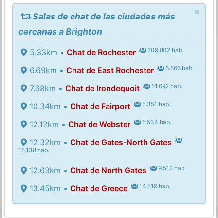
×
Salas de chat de las ciudades más
cercanas a Brighton
209.802 hab.
5.33km •
Chat de Rochester
6.666 hab.
6.69km •
Chat de East Rochester
51.692 hab.
7.68km •
Chat de Irondequoit
5.351 hab.
10.34km •
Chat de Fairport
5.534 hab.
12.12km •
Chat de Webster
12.32km •
Chat de Gates-North Gates
15.138 hab.
9.512 hab.
12.63km •
Chat de North Gates
14.519 hab.
13.45km •
Chat de Greece