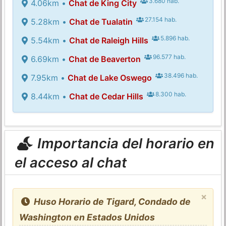
3.680 hab.
4.06km •
Chat de King City
27.154 hab.
5.28km •
Chat de Tualatin
5.896 hab.
5.54km •
Chat de Raleigh Hills
96.577 hab.
6.69km •
Chat de Beaverton
38.496 hab.
7.95km •
Chat de Lake Oswego
8.300 hab.
8.44km •
Chat de Cedar Hills
Importancia del horario en
el acceso al chat
×
Huso Horario de Tigard, Condado de
Washington en Estados Unidos