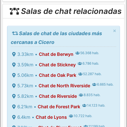
Salas de chat relacionadas
×
Salas de chat de las ciudades más
cercanas a Cicero
56.368 hab.
3.33km •
Chat de Berwyn
6.786 hab.
3.59km •
Chat de Stickney
52.287 hab.
5.06km •
Chat de Oak Park
6.665 hab.
5.73km •
Chat de North Riverside
8.835 hab.
5.82km •
Chat de Riverside
14.123 hab.
6.21km •
Chat de Forest Park
10.722 hab.
6.4km •
Chat de Lyons
11.199 hab.