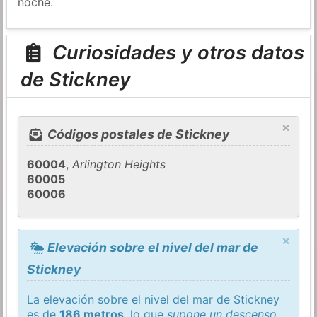
noche.
Curiosidades y otros datos
de Stickney
×
Códigos postales de Stickney
60004
,
Arlington Heights
60005
60006
×
Elevación sobre el nivel del mar de
Stickney
La elevación sobre el nivel del mar de Stickney
es de
186 metros
, lo que
supone un descenso