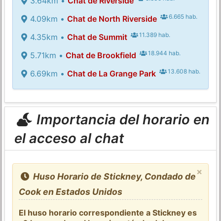
3.64km •
Chat de Riverside
6.665 hab.
4.09km •
Chat de North Riverside
11.389 hab.
4.35km •
Chat de Summit
18.944 hab.
5.71km •
Chat de Brookfield
13.608 hab.
6.69km •
Chat de La Grange Park
Importancia del horario en
el acceso al chat
×
Huso Horario de Stickney, Condado de
Cook en Estados Unidos
El huso horario correspondiente a Stickney es