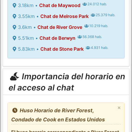
24.012 hab.
3.18km •
Chat de Maywood
25.379 hab.
3.55km •
Chat de Melrose Park
10.219 hab.
3.6km •
Chat de River Grove
56.368 hab.
5.51km •
Chat de Berwyn
4.931 hab.
5.83km •
Chat de Stone Park
Importancia del horario en
el acceso al chat
×
Huso Horario de River Forest,
Condado de Cook en Estados Unidos
El huso horario correspondiente a River Forest