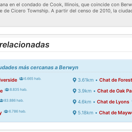
ana en el condado de Cook, Illinois, que coincide con Ber
 de Cicero Township. A partir del censo de 2010, la ciudad
 relacionadas
ciudades más cercanas a Berwyn
6.665 hab.
iverside
3.61km •
Chat de Forest
8.835 hab.
de
3.9km •
Chat de Oak Pa
83.886 hab.
4.6km •
Chat de Lyons
6.786 hab.
y
5.18km •
Chat de May