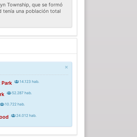
wyn Township, que se formó
 tenía una población total
×
14.123 hab.
 Park
52.287 hab.
rk
10.722 hab.
24.012 hab.
wood