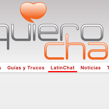
s
Guías y Trucos
LatinChat
Noticias