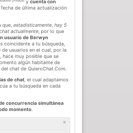
stados Unidos
)
y
cuenta con
a fecha de última actualización
a que,
estadísticamente
,
hay 5
 chat actualmente
, por lo que
gún usuario de Berwyn
s coincidente a tu búsqueda,
 de usuarios en el cual, por la
, hace muy posible que se
omento algún habitante de
l del chat de QuieroChat.Com.
las de chat
, el cual adaptamos
decúa a tu búsqueda en cada
de concurrencia simultánea
 todo momento
.
×