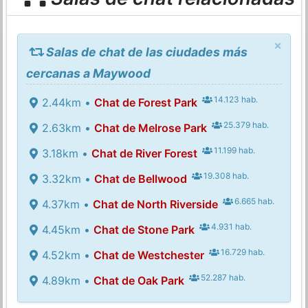
×
Salas de chat de las ciudades más
cercanas a Maywood
14.123 hab.
2.44km •
Chat de Forest Park
25.379 hab.
2.63km •
Chat de Melrose Park
11.199 hab.
3.18km •
Chat de River Forest
19.308 hab.
3.32km •
Chat de Bellwood
6.665 hab.
4.37km •
Chat de North Riverside
4.931 hab.
4.45km •
Chat de Stone Park
16.729 hab.
4.52km •
Chat de Westchester
52.287 hab.
4.89km •
Chat de Oak Park