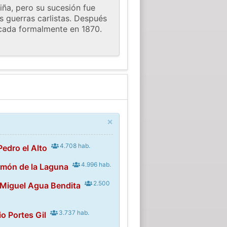
iña, pero su sucesión fue
s guerras carlistas. Después
icada formalmente en 1870.
×
4.708 hab.
edro el Alto
4.996 hab.
imón de la Laguna
2.500
 Miguel Agua Bendita
3.737 hab.
io Portes Gil