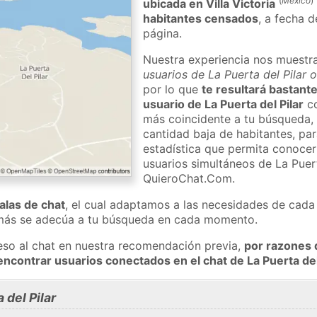
(
México
)
ubicada en Villa Victoria
habitantes censados
, a fecha d
página.
Nuestra experiencia nos muestr
usuarios de La Puerta del Pilar 
por lo que
te resultará bastante
usuario de La Puerta del Pilar
co
más coincidente a tu búsqueda, 
cantidad baja de habitantes, pa
estadística que permita conocer 
usuarios simultáneos de La Puert
QuieroChat.Com.
salas de chat
, el cual adaptamos a las necesidades de cada 
 más se adecúa a tu búsqueda en cada momento.
eso al chat en nuestra recomendación previa,
por razones 
ncontrar usuarios conectados en el chat de La Puerta de
 del Pilar