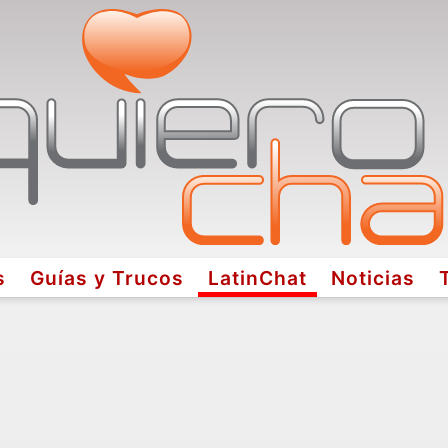
s
Guías y Trucos
LatinChat
Noticias