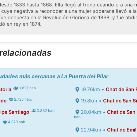
 desde 1833 hasta 1868. Ella llegó al trono cuando era una n
, cuya negativa a reconocer a una mujer soberana llevó a la
fue depuesta en la Revolución Gloriosa de 1868, y fue abd
tió en rey en 1874.
 relacionadas
iudades más cercanas a La Puerta del Pilar
3.827 hab.
toria
19.76km •
Chat de San P
2.725 hab.
ido
19.8km •
Chat de San S
3.332 hab.
lipe Santiago
20.04km •
Chat de San
hab.
4.829 hab.
o
22.94km •
Chat de Emil