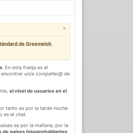
×
stándard de Greenwich
,
he
. En esta franja es el
 encontrar un/a compañer@ de
ente,
el nivel de usuarios en el
or tanto es por la tarde-noche
 es el chat.
países es por la mañana, por la
s de países hispanohablantes