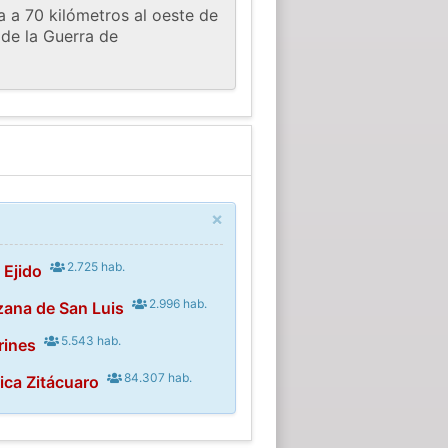
a a 70 kilómetros al oeste de
 de la Guerra de
×
2.725 hab.
 Ejido
2.996 hab.
ana de San Luis
5.543 hab.
rines
84.307 hab.
ica Zitácuaro