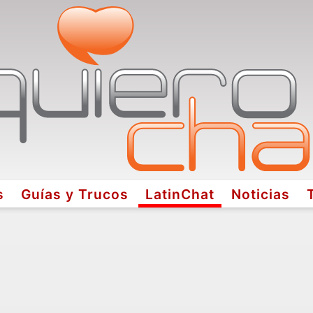
s
Guías y Trucos
LatinChat
Noticias