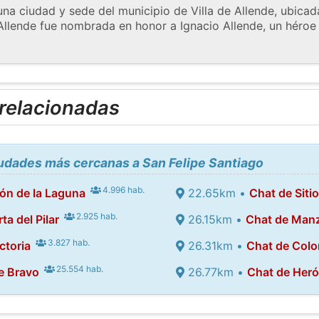
una ciudad y sede del municipio de Villa de Allende, ubicad
 Allende fue nombrada en honor a Ignacio Allende, un héroe
 relacionadas
iudades más cercanas a San Felipe Santiago
4.996 hab.
ón de la Laguna
22.65km •
Chat de Sitio
2.925 hab.
ta del Pilar
26.15km •
Chat de Manz
3.827 hab.
ctoria
26.31km •
Chat de Colo
25.554 hab.
e Bravo
26.77km •
Chat de Heró