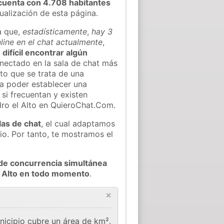
cuenta con 4.708 habitantes
tualización de esta página.
a que,
estadísticamente
,
hay 3
line en el chat actualmente
,
 difícil encontrar algún
ectado en la sala de chat más
to que se trata de una
ra poder establecer una
si frecuentan y existen
dro el Alto en QuieroChat.Com.
las de chat
, el cual adaptamos
io. Por tanto, te mostramos el
de concurrencia simultánea
l Alto en todo momento
.
×
nicipio cubre un área de km².