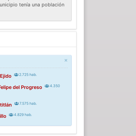
municipio tenía una población
×
2.725 hab.
 Ejido
4.350
elipe del Progreso
7.575 hab.
titlán
4.829 hab.
illo