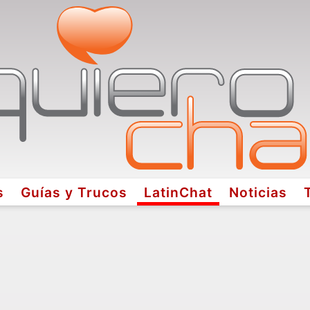
s
Guías y Trucos
LatinChat
Noticias