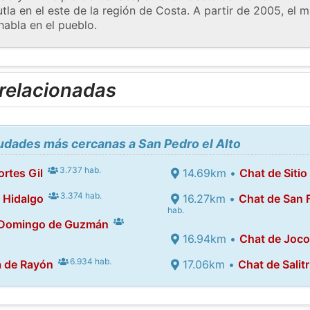
utla en el este de la región de Costa. A partir de 2005, el 
habla en el pueblo.
 relacionadas
iudades más cercanas a San Pedro el Alto
3.737 hab.
ortes Gil
14.69km •
Chat de Sitio
3.374 hab.
 Hidalgo
16.27km •
Chat de San F
hab.
 Domingo de Guzmán
16.94km •
Chat de Joco
6.934 hab.
a de Rayón
17.06km •
Chat de Salitr