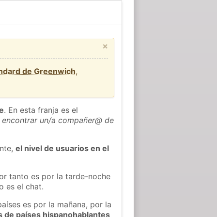
×
ándard de Greenwich
,
he
. En esta franja es el
 encontrar un/a compañer@ de
ente,
el nivel de usuarios en el
or tanto es por la tarde-noche
 es el chat.
países es por la mañana, por la
s de países hispanohablantes