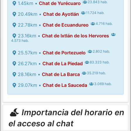
23.843 hab.
1.45km •
Chat de Yurécuaro
11.724 hab.
20.49km •
Chat de Ayotlán
4.716 hab.
22.78km •
Chat de Ecuandureo
23.16km •
Chat de Ixtlán de los Hervores
4.573 hab.
2.802 hab.
25.57km •
Chat de Portezuelo
83.323 hab.
26.27km •
Chat de La Piedad
35.219 hab.
28.16km •
Chat de La Barca
3.069 hab.
29.07km •
Chat de La Sauceda
Importancia del horario en
el acceso al chat