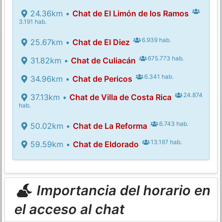
24.36km •
Chat de El Limón de los Ramos
3.191 hab.
6.939 hab.
25.67km •
Chat de El Diez
675.773 hab.
31.82km •
Chat de Culiacán
6.341 hab.
34.96km •
Chat de Pericos
24.874
37.13km •
Chat de Villa de Costa Rica
hab.
6.743 hab.
50.02km •
Chat de La Reforma
13.197 hab.
59.59km •
Chat de Eldorado
Importancia del horario en
el acceso al chat