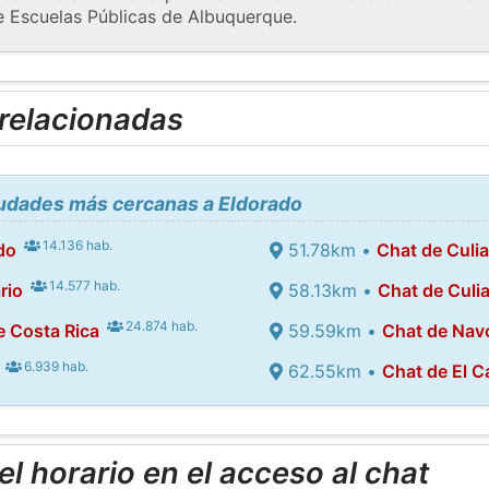
de Escuelas Públicas de Albuquerque.
 relacionadas
iudades más cercanas a Eldorado
14.136 hab.
do
51.78km •
Chat de Culi
14.577 hab.
rio
58.13km •
Chat de Culi
24.874 hab.
e Costa Rica
59.59km •
Chat de Nav
6.939 hab.
62.55km •
Chat de El C
l horario en el acceso al chat