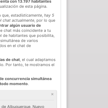
enta con 13.197 habitantes
tualización de esta página.
a que,
estadísticamente
,
hay 5
el chat actualmente
, por lo que
ontrar algún usuario de
e chat más coincidente a tu
 de habitantes que posibilita,
 simultánea de varios
dos en el chat de
las de chat
, el cual adaptamos
io. Por tanto, te mostramos el
de concurrencia simultánea
n todo momento
.
×
te de Albuquerque, Nuevo