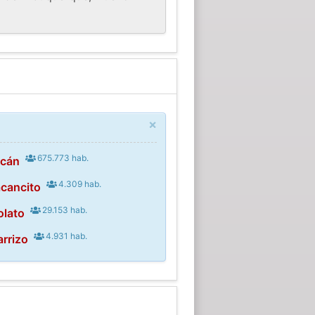
×
675.773 hab.
acán
4.309 hab.
acancito
29.153 hab.
olato
4.931 hab.
arrizo