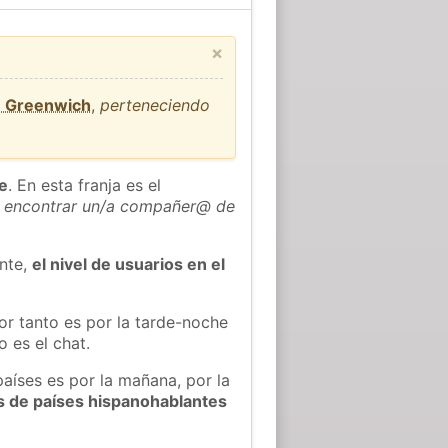
×
e Greenwich
,
perteneciendo
he
. En esta franja es el
 encontrar un/a compañer@ de
ente,
el nivel de usuarios en el
or tanto es por la tarde-noche
 es el chat.
países es por la mañana, por la
s de países hispanohablantes