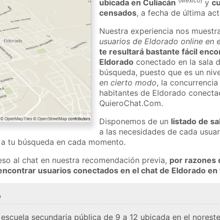
(
México
)
ubicada en Culiacán
y
cu
censados
, a fecha de última ac
Nuestra experiencia nos muestr
usuarios de Eldorado online en 
te resultará bastante fácil enc
Eldorado
conectado en la sala d
búsqueda, puesto que es un nivel
en cierto modo
, la concurrencia
habitantes de Eldorado conecta
QuieroChat.Com.
Disponemos de un
listado de sa
a las necesidades de cada usuar
a a tu búsqueda en cada momento.
eso al chat en nuestra recomendación previa,
por razones 
encontrar usuarios conectados en el chat de Eldorado e
o
escuela secundaria pública de 9 a 12 ubicada en el nores