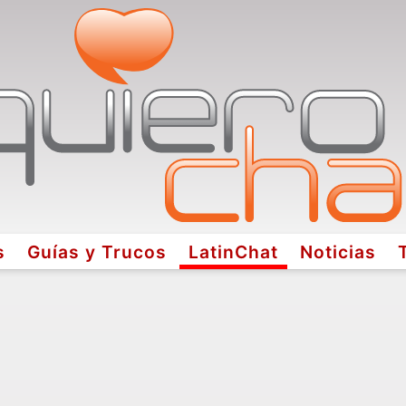
s
Guías y Trucos
LatinChat
Noticias