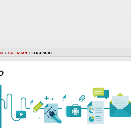
OA
»
CULIACÁN
»
ELDORADO
o