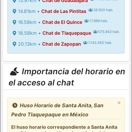
13.97km •
Chat de Guadalajara
26.500 hab.
14.81km •
Chat de Las Pintitas
17.669 hab.
16.58km •
Chat de El Quince
575.942 hab.
18.58km •
Chat de Tlaquepaque
1.142.483 hab.
20.13km •
Chat de Zapopan
Importancia del horario en
el acceso al chat
×
Huso Horario de Santa Anita, San
Pedro Tlaquepaque en México
El huso horario correspondiente a Santa Anita