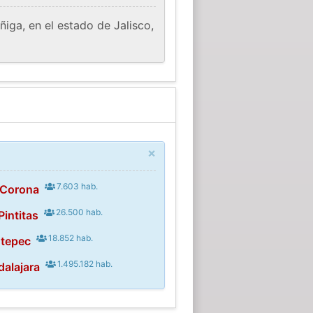
iga, en el estado de Jalisco,
×
7.603 hab.
a Corona
26.500 hab.
Pintitas
18.852 hab.
otepec
1.495.182 hab.
dalajara