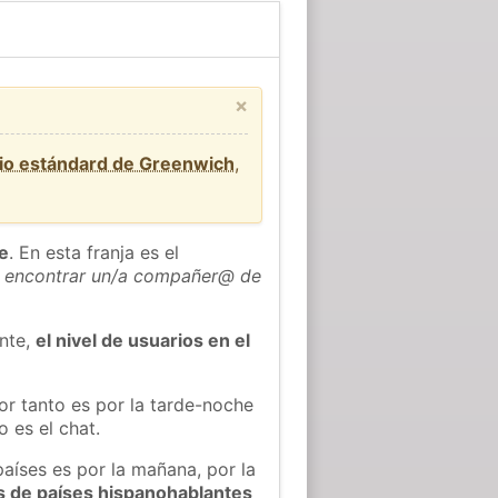
×
io estándard de Greenwich
,
he
. En esta franja es el
 encontrar un/a compañer@ de
ente,
el nivel de usuarios en el
or tanto es por la tarde-noche
 es el chat.
países es por la mañana, por la
s de países hispanohablantes