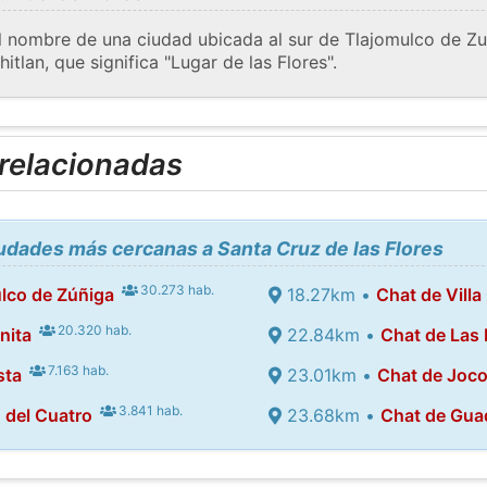
l nombre de una ciudad ubicada al sur de Tlajomulco de Zuñ
tlan, que significa "Lugar de las Flores".
 relacionadas
iudades más cercanas a Santa Cruz de las Flores
30.273 hab.
lco de Zúñiga
18.27km •
Chat de Vill
20.320 hab.
nita
22.84km •
Chat de Las 
7.163 hab.
sta
23.01km •
Chat de Joc
3.841 hab.
 del Cuatro
23.68km •
Chat de Gua