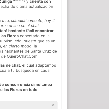
(
México
)
Zúñiga
y
cuenta con
 fecha de última actualización
a que,
estadísticamente
,
hay 4
ores online en el chat
ltará bastante fácil encontrar
las Flores
conectado en la
tu búsqueda, puesto que es un
a,
en cierto modo
, la
os habitantes de Santa Cruz de
t de QuieroChat.Com.
las de chat
, el cual adaptamos
decúa a tu búsqueda en cada
de concurrencia simultánea
e las Flores en todo
×