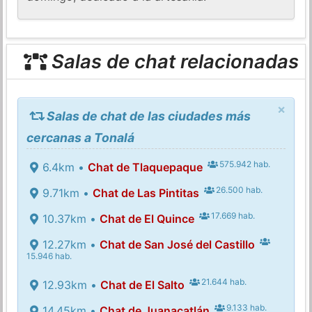
Salas de chat relacionadas
×
Salas de chat de las ciudades más
cercanas a Tonalá
575.942 hab.
6.4km •
Chat de Tlaquepaque
26.500 hab.
9.71km •
Chat de Las Pintitas
17.669 hab.
10.37km •
Chat de El Quince
12.27km •
Chat de San José del Castillo
15.946 hab.
21.644 hab.
12.93km •
Chat de El Salto
9.133 hab.
14.45km •
Chat de Juanacatlán