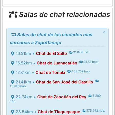
Salas de chat relacionadas
×
Salas de chat de las ciudades más
cercanas a Zapotlanejo
21.644 hab.
16.51km •
Chat de El Salto
9.133 hab.
16.52km •
Chat de Juanacatlán
408.759 hab.
17.31km •
Chat de Tonalá
21.41km •
Chat de San José del Castillo
15.946 hab.
3.280
22.74km •
Chat de Zapotlán del Rey
hab.
575.942 hab.
23.54km •
Chat de Tlaquepaque