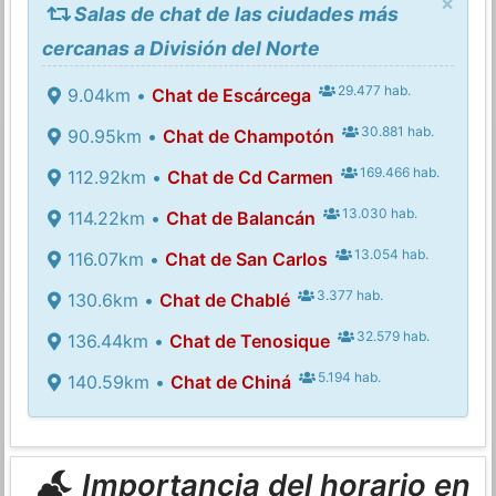
×
Salas de chat de las ciudades más
cercanas a División del Norte
29.477 hab.
9.04km •
Chat de Escárcega
30.881 hab.
90.95km •
Chat de Champotón
169.466 hab.
112.92km •
Chat de Cd Carmen
13.030 hab.
114.22km •
Chat de Balancán
13.054 hab.
116.07km •
Chat de San Carlos
3.377 hab.
130.6km •
Chat de Chablé
32.579 hab.
136.44km •
Chat de Tenosique
5.194 hab.
140.59km •
Chat de Chiná
Importancia del horario en