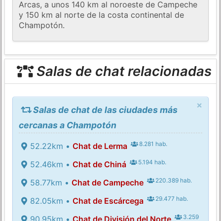
Arcas, a unos 140 km al noroeste de Campeche
y 150 km al norte de la costa continental de
Champotón.
Salas de chat relacionadas
×
Salas de chat de las ciudades más
cercanas a Champotón
8.281 hab.
52.22km •
Chat de Lerma
5.194 hab.
52.46km •
Chat de Chiná
220.389 hab.
58.77km •
Chat de Campeche
29.477 hab.
82.05km •
Chat de Escárcega
3.259
90.95km •
Chat de División del Norte