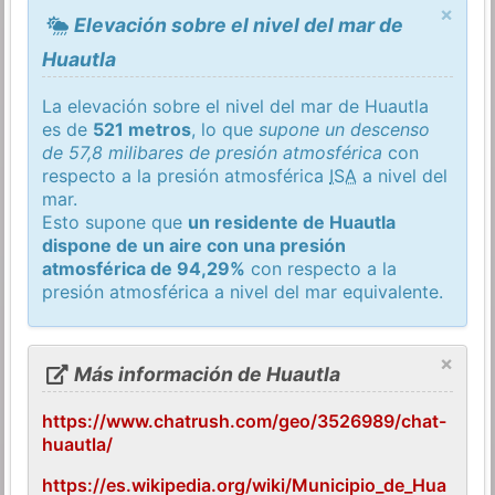
×
Elevación sobre el nivel del mar de
Huautla
La elevación sobre el nivel del mar de Huautla
es de
521 metros
, lo que
supone un descenso
de 57,8 milibares de presión atmosférica
con
respecto a la presión atmosférica
ISA
a nivel del
mar.
Esto supone que
un residente de Huautla
dispone de un aire con una presión
atmosférica de 94,29%
con respecto a la
presión atmosférica a nivel del mar equivalente.
×
Más información de Huautla
https://www.chatrush.com/geo/3526989/chat-
huautla/
https://es.wikipedia.org/wiki/Municipio_de_Hua