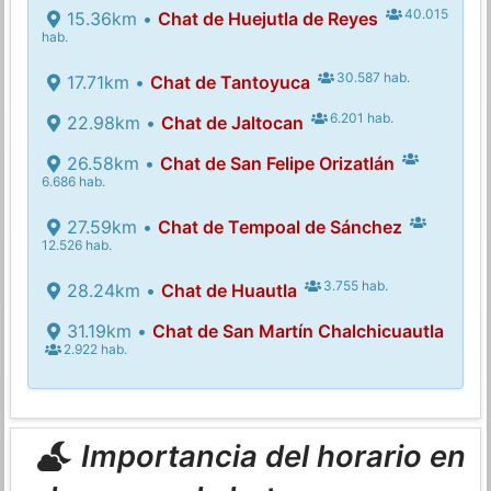
40.015
15.36km •
Chat de Huejutla de Reyes
hab.
30.587 hab.
17.71km •
Chat de Tantoyuca
6.201 hab.
22.98km •
Chat de Jaltocan
26.58km •
Chat de San Felipe Orizatlán
6.686 hab.
27.59km •
Chat de Tempoal de Sánchez
12.526 hab.
3.755 hab.
28.24km •
Chat de Huautla
31.19km •
Chat de San Martín Chalchicuautla
2.922 hab.
Importancia del horario en