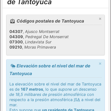
de Tantoyuca
×
Códigos postales de Tantoyuca
04307
,
Ajusco Montserrat
04309
,
Pedregal De Monserrat
07300
,
Lindavista Sur
09210
,
Moras Primavera
×
Elevación sobre el nivel del mar de
Tantoyuca
La elevación sobre el nivel del mar de Tantoyuca
es de
167 metros
, lo que
supone un descenso
de 18,5 milibares de presión atmosférica
con
respecto a la presión atmosférica
ISA
a nivel del
mar.
Esto supone que
un residente de Tantoyuca