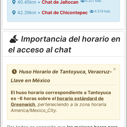
6.201 hab.
40.45km •
Chat de Jaltocan
4.519 hab.
42.39km •
Chat de Chicontepec
Importancia del horario en
el acceso al chat
×
Huso Horario de Tantoyuca, Veracruz-
Llave en México
El huso horario correspondiente a Tantoyuca
es -6 horas sobre el
horario estándard de
Greenwich
,
perteneciendo a la zona horaria
America/Mexico_City
.
Por todos es conocido que
las mejores horas para