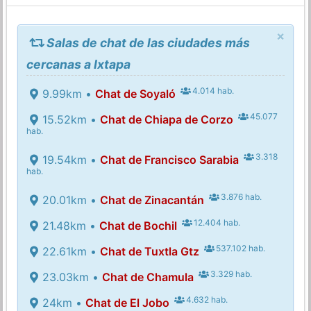
×
Salas de chat de las ciudades más
cercanas a Ixtapa
4.014 hab.
9.99km •
Chat de Soyaló
45.077
15.52km •
Chat de Chiapa de Corzo
hab.
3.318
19.54km •
Chat de Francisco Sarabia
hab.
3.876 hab.
20.01km •
Chat de Zinacantán
12.404 hab.
21.48km •
Chat de Bochil
537.102 hab.
22.61km •
Chat de Tuxtla Gtz
3.329 hab.
23.03km •
Chat de Chamula
4.632 hab.
24km •
Chat de El Jobo