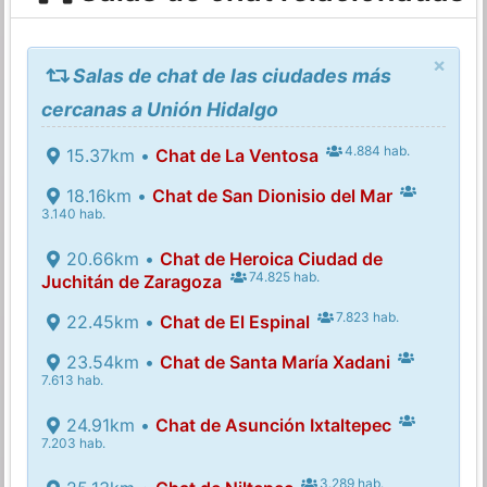
×
Salas de chat de las ciudades más
cercanas a Unión Hidalgo
4.884 hab.
15.37km •
Chat de La Ventosa
18.16km •
Chat de San Dionisio del Mar
3.140 hab.
20.66km •
Chat de Heroica Ciudad de
74.825 hab.
Juchitán de Zaragoza
7.823 hab.
22.45km •
Chat de El Espinal
23.54km •
Chat de Santa María Xadani
7.613 hab.
24.91km •
Chat de Asunción Ixtaltepec
7.203 hab.
3.289 hab.