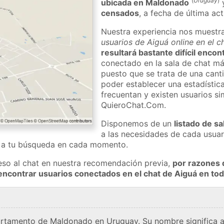
(
Uruguay
)
ubicada en Maldonado
censados
, a fecha de última ac
Nuestra experiencia nos muestr
usuarios de Aiguá online en el 
resultará bastante difícil enco
conectado en la sala de chat má
puesto que se trata de una cant
poder establecer una estadístic
frecuentan y existen usuarios s
QuieroChat.Com.
Disponemos de un
listado de sa
a las necesidades de cada usuar
a a tu búsqueda en cada momento.
eso al chat en nuestra recomendación previa,
por razones 
encontrar usuarios conectados en el chat de Aiguá en t
artamento de Maldonado en Uruguay. Su nombre significa ag