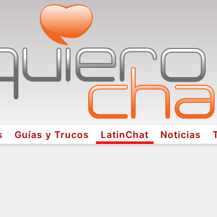
s
Guías y Trucos
LatinChat
Noticias