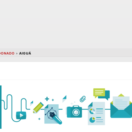
DONADO
»
AIGUÁ