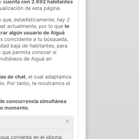
y
cuenta con 2.692 habitantes
tualización de esta página.
a que,
estadísticamente
,
hay 2
chat actualmente
, por lo que
te
ntrar algún usuario de Aiguá
s coincidente a tu búsqueda,
idad baja de habitantes, para
a que permita conocer si
imultáneos de Aiguá en
las de chat
, el cual adaptamos
io. Por tanto, te mostramos el
de concurrencia simultánea
odo momento
.
×
ua corriente en el idioma