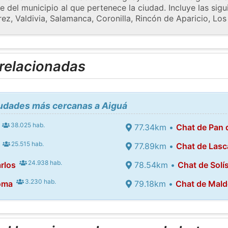
 del municipio al que pertenece la ciudad. Incluye las sigu
rez, Valdivia, Salamanca, Coronilla, Rincón de Aparicio, Los 
 relacionadas
iudades más cercanas a Aiguá
38.025 hab.
77.34km •
Chat de Pan 
25.515 hab.
77.89km •
Chat de Las
24.938 hab.
rlos
78.54km •
Chat de Solí
3.230 hab.
oma
79.18km •
Chat de Mal