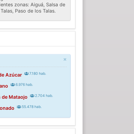
ientes zonas: Aiguá, Salsa de
Talas, Paso de los Talas.
×
7.180 hab.
de Azúcar
6.976 hab.
cano
2.704 hab.
s de Mataojo
55.478 hab.
donado