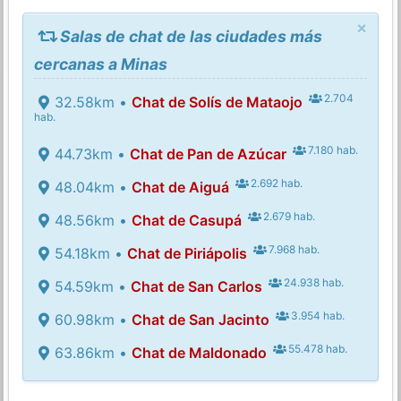
×
Salas de chat de las ciudades más
cercanas a Minas
2.704
32.58km •
Chat de Solís de Mataojo
hab.
7.180 hab.
44.73km •
Chat de Pan de Azúcar
2.692 hab.
48.04km •
Chat de Aiguá
2.679 hab.
48.56km •
Chat de Casupá
7.968 hab.
54.18km •
Chat de Piriápolis
24.938 hab.
54.59km •
Chat de San Carlos
3.954 hab.
60.98km •
Chat de San Jacinto
55.478 hab.
63.86km •
Chat de Maldonado