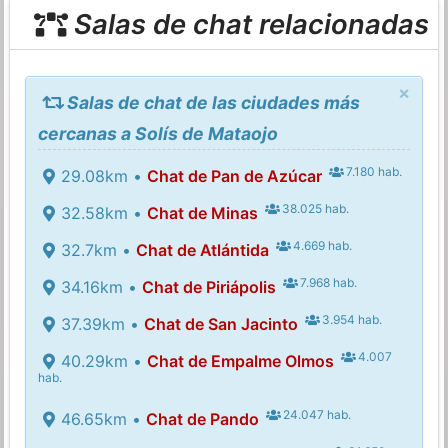
Salas de chat relacionadas
×
Salas de chat de las ciudades más
cercanas a Solís de Mataojo
7.180 hab.
29.08km •
Chat de Pan de Azúcar
38.025 hab.
32.58km •
Chat de Minas
4.669 hab.
32.7km •
Chat de Atlántida
7.968 hab.
34.16km •
Chat de Piriápolis
3.954 hab.
37.39km •
Chat de San Jacinto
4.007
40.29km •
Chat de Empalme Olmos
hab.
24.047 hab.
46.65km •
Chat de Pando