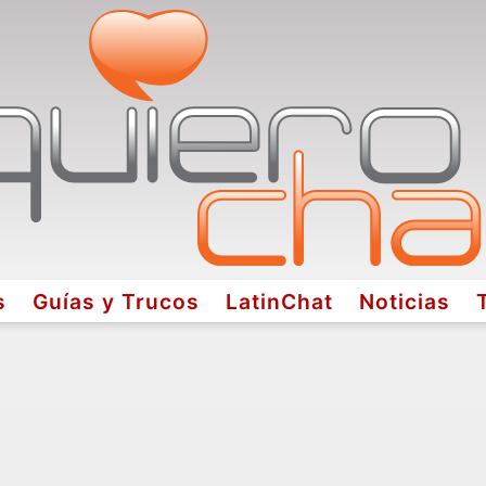
s
Guías y Trucos
LatinChat
Noticias