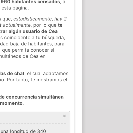
.960 habitantes censados
, a
 esta página.
a que,
estadísticamente
,
hay 2
at actualmente
, por lo que
te
ntrar algún usuario de Cea
s coincidente a tu búsqueda,
idad baja de habitantes, para
a que permita conocer si
imultáneos de Cea en
las de chat
, el cual adaptamos
io. Por tanto, te mostramos el
de concurrencia simultánea
do momento
.
×
n una longitud de 340