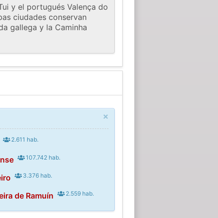
Tui y el portugués Valença do
mbas ciudades conservan
rda gallega y la Caminha
×
2.611 hab.
107.742 hab.
ense
3.376 hab.
iro
2.559 hab.
eira de Ramuín