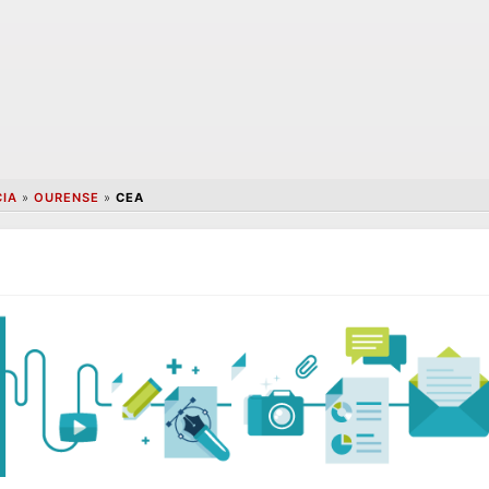
CIA
»
OURENSE
»
CEA