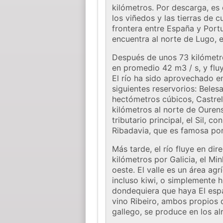
kilómetros. Por descarga, es e
los viñedos y las tierras de c
frontera entre España y Port
encuentra al norte de Lugo, e
Después de unos 73 kilómetro
en promedio 42 m3 / s, y fluy
El río ha sido aprovechado en
siguientes reservorios: Bele
hectómetros cúbicos, Castre
kilómetros al norte de Ouren
tributario principal, el Sil, 
Ribadavia, que es famosa por 
Más tarde, el río fluye en di
kilómetros por Galicia, el Mi
oeste. El valle es un área agr
incluso kiwi, o simplemente h
dondequiera que haya El espac
vino Ribeiro, ambos propios 
gallego, se produce en los 