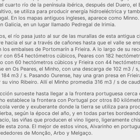
l cuarto río de la península ibérica, después del Duero, el 
ultivo, se utiliza para producir energía hidroeléctrica y tam
ugal. En los mapas antiguos ingleses, aparece como Minno.
n Galicia, en un lugar llamado Pedregal de Irimia.
s, el río pasa justo al sur de las murallas de esta antigu
e hacia el sur a través de cañones hasta que el valle se e
 los embalses de Portomarín a Frieira. A lo largo de su rec
sar con 654 hectómetros cúbicos, Peares con 182 hectómetr
lo con 60 hectómetros cúbicos y Frieira con 44 hectómetr
se en Os Peares, el Minho, con una descarga de 102 m3 / s,
con 184 m3 / s. Pasando Ourense, hay una gran presa en Friei
su vino Ribeiro. Allí el Minho promedia 316 m3 / s de caud
rección suroeste hasta llegar a la frontera portuguesa cer
nho establece la frontera con Portugal por otros 80 kilómet
ícola verde y exuberante donde la tierra se utiliza para pro
ierba, según la época del año, y en todas partes bordeando
io, las viñas que producen el vino ligero, ligeramente chi
de esta zona. El mejor de estos vinos, Alvarinho en portug
alrededores de Monção, Arbo y Melgaço.