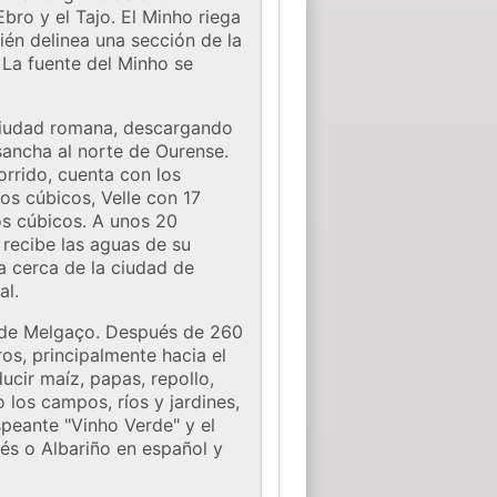
Ebro y el Tajo. El Minho riega
bién delinea una sección de la
 La fuente del Minho se
a ciudad romana, descargando
nsancha al norte de Ourense.
orrido, cuenta con los
os cúbicos, Velle con 17
os cúbicos. A unos 20
 recibe las aguas de su
ra cerca de la ciudad de
al.
ca de Melgaço. Después de 260
ros, principalmente hacia el
ducir maíz, papas, repollo,
 los campos, ríos y jardines,
speante "Vinho Verde" y el
ués o Albariño en español y