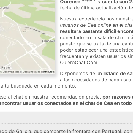
(
España
)
Ourense
y
cuenta con 2
fecha de última actualización de
Nuestra experiencia nos muestr
usuarios de Cea online en el ch
resultará bastante difícil enco
conectado en la sala de chat má
puesto que se trata de una cant
poder establecer una estadístic
frecuentan y existen usuarios s
QuieroChat.Com.
Disponemos de un
listado de sa
a las necesidades de cada usuar
a a tu búsqueda en cada momento.
eso al chat en nuestra recomendación previa,
por razones 
encontrar usuarios conectados en el chat de Cea en to
argo de Galicia, que comparte la frontera con Portugal, co