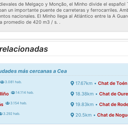
dievales de Melgaço y Monção, el Minho divide el español 
an un importante puente de carreteras y ferrocarriles. A
tos nacionales. El Minho llega al Atlántico entre la A Gua
a promedio de 420 m3 / s. .
 relacionadas
iudades más cercanas a Cea
3.081 hab.
17.67km •
Chat de Toén
14.114 hab.
liño
18.38km •
Chat de Our
3.154 hab.
ás
19.83km •
Chat de Rode
3.292 hab.
20.5km •
Chat de Nogu